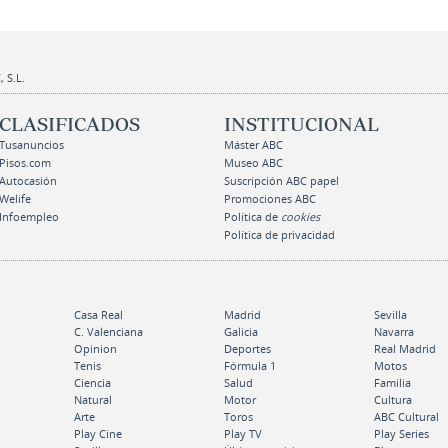
 S.L.
CLASIFICADOS
INSTITUCIONAL
Tusanuncios
Máster ABC
Pisos.com
Museo ABC
Autocasión
Suscripción ABC papel
Welife
Promociones ABC
Infoempleo
Política de
cookies
Política de privacidad
Casa Real
Madrid
Sevilla
C. Valenciana
Galicia
Navarra
Opinion
Deportes
Real Madrid
Tenis
Fórmula 1
Motos
Ciencia
Salud
Familia
Natural
Motor
Cultura
Arte
Toros
ABC Cultural
Play Cine
Play TV
Play Series