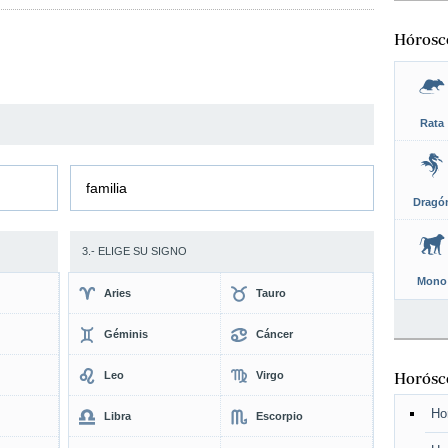
Hórosc
Rata
familia
Dragó
3.- ELIGE SU SIGNO
Mono
Aries
Tauro
Géminis
Cáncer
Leo
Virgo
Horósco
Ho
Libra
Escorpio