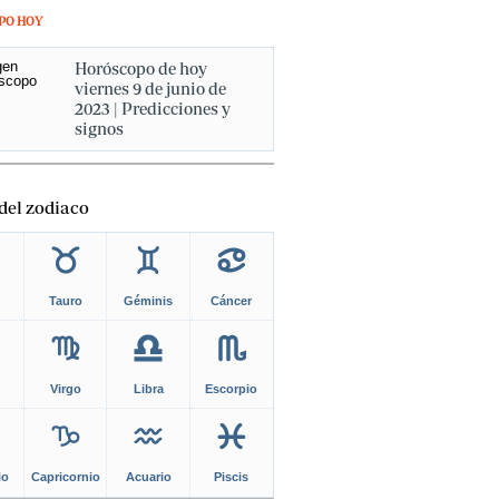
PO HOY
Horóscopo de hoy
viernes 9 de junio de
2023 | Predicciones y
signos
del zodiaco
Tauro
Géminis
Cáncer
Virgo
Libra
Escorpio
io
Capricornio
Acuario
Piscis