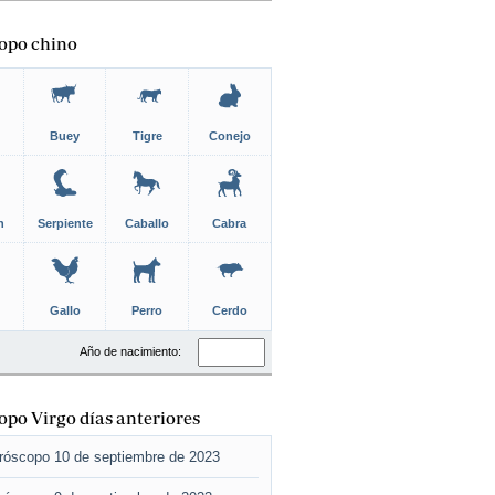
opo chino
Buey
Tigre
Conejo
n
Serpiente
Caballo
Cabra
Gallo
Perro
Cerdo
Año de nacimiento:
po Virgo días anteriores
róscopo 10 de septiembre de 2023