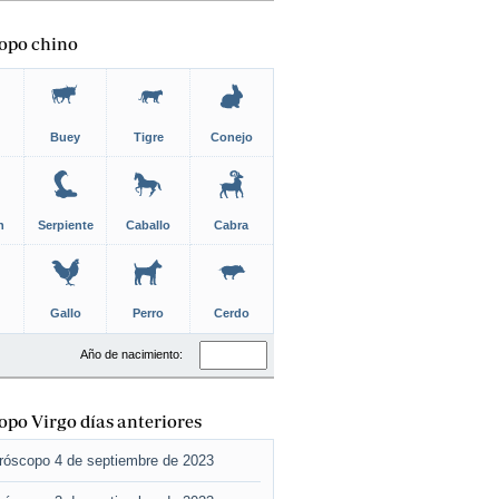
opo chino
Buey
Tigre
Conejo
n
Serpiente
Caballo
Cabra
Gallo
Perro
Cerdo
Año de nacimiento:
po Virgo días anteriores
róscopo 4 de septiembre de 2023