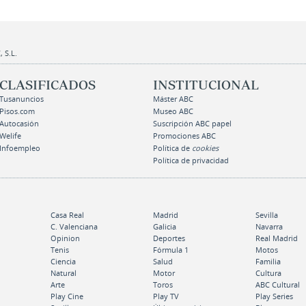
 S.L.
CLASIFICADOS
INSTITUCIONAL
Tusanuncios
Máster ABC
Pisos.com
Museo ABC
Autocasión
Suscripción ABC papel
Welife
Promociones ABC
Infoempleo
Política de
cookies
Política de privacidad
Casa Real
Madrid
Sevilla
C. Valenciana
Galicia
Navarra
Opinion
Deportes
Real Madrid
Tenis
Fórmula 1
Motos
Ciencia
Salud
Familia
Natural
Motor
Cultura
Arte
Toros
ABC Cultural
Play Cine
Play TV
Play Series