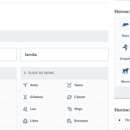
Hórosc
Rata
familia
Dragó
3.- ELIGE SU SIGNO
Mono
Aries
Tauro
Géminis
Cáncer
Leo
Virgo
Horósco
Ho
Libra
Escorpio