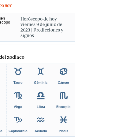
PO HOY
Horóscopo de hoy
viernes 9 de junio de
2023 | Predicciones y
signos
del zodiaco
Tauro
Géminis
Cáncer
Virgo
Libra
Escorpio
io
Capricornio
Acuario
Piscis