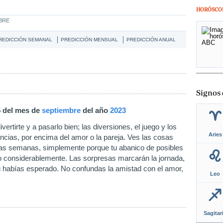
HORÓSCO
MBRE
REDICCIÓN SEMANAL
PREDICCIÓN MENSUAL
PREDICCIÓN ANUAL
Signos 
5 del mes de
septiembre
del año
2023
ertirte y a pasarlo bien; las diversiones, el juego y los
Aries
encias, por encima del amor o la pareja. Ves las cosas
as semanas, simplemente porque tu abanico de posibles
to considerablemente. Las sorpresas marcarán la jornada,
habías esperado. No confundas la amistad con el amor,
Leo
Sagitar