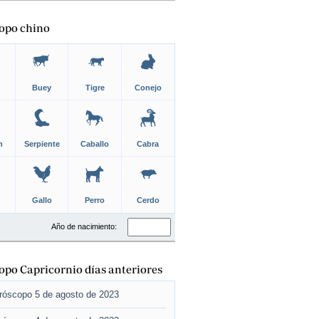
opo chino
Buey
Tigre
Conejo
n
Serpiente
Caballo
Cabra
Gallo
Perro
Cerdo
Año de nacimiento:
po Capricornio días anteriores
róscopo 5 de agosto de 2023