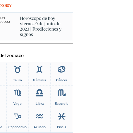
PO HOY
Horóscopo de hoy
viernes 9 de junio de
2023 | Predicciones y
signos
del zodiaco
Tauro
Géminis
Cáncer
Virgo
Libra
Escorpio
io
Capricornio
Acuario
Piscis