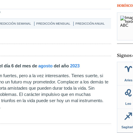
HORÓSCO
O
REDICCIÓN SEMANAL
PREDICCIÓN MENSUAL
PREDICCIÓN ANUAL
Signos 
el día 6 del mes de
agosto
del año
2023
n fuertes, pero a la vez interesantes. Tienes suerte, si
Aries
no un futuro muy prometedor. Complacer a los demás te
orta amistades que pueden durar toda la vida. Sin
roblemas. El carácter impulsivo que en muchas
 triunfos en la vida puede ser hoy un mal instrumento.
Leo
.
Sagitar