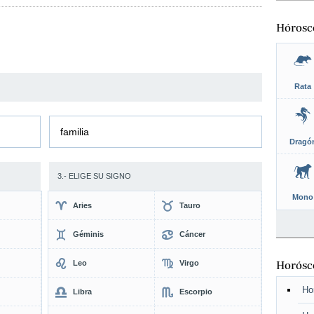
Hórosc
Rata
familia
Dragó
3.- ELIGE SU SIGNO
Mono
Aries
Tauro
Géminis
Cáncer
Leo
Virgo
Horósco
Ho
Libra
Escorpio