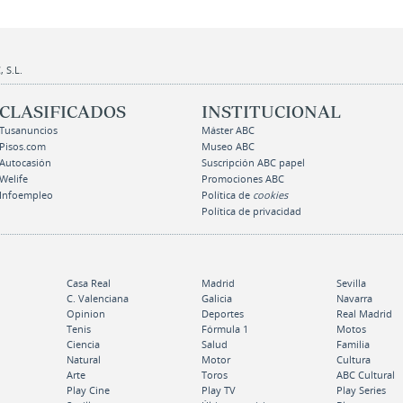
 S.L.
CLASIFICADOS
INSTITUCIONAL
Tusanuncios
Máster ABC
Pisos.com
Museo ABC
Autocasión
Suscripción ABC papel
Welife
Promociones ABC
Infoempleo
Política de
cookies
Política de privacidad
Casa Real
Madrid
Sevilla
C. Valenciana
Galicia
Navarra
Opinion
Deportes
Real Madrid
Tenis
Fórmula 1
Motos
Ciencia
Salud
Familia
Natural
Motor
Cultura
Arte
Toros
ABC Cultural
Play Cine
Play TV
Play Series