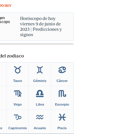
PO HOY
Horóscopo de hoy
viernes 9 de junio de
2023 | Predicciones y
signos
del zodiaco
Tauro
Géminis
Cáncer
Virgo
Libra
Escorpio
io
Capricornio
Acuario
Piscis