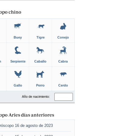
opo chino
Buey
Tigre
Conejo
n
Serpiente
Caballo
Cabra
Gallo
Perro
Cerdo
Año de nacimiento:
po Aries días anteriores
róscopo 16 de agosto de 2023