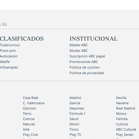
 S.L.
CLASIFICADOS
INSTITUCIONAL
Tusanuncios
Máster ABC
Pisos.com
Museo ABC
Autocasión
Suscripción ABC papel
Welife
Promociones ABC
Infoempleo
Política de
cookies
Política de privacidad
Casa Real
Madrid
Sevilla
C. Valenciana
Galicia
Navarra
Opinion
Deportes
Real Madrid
Tenis
Fórmula 1
Motos
Ciencia
Salud
Familia
Natural
Motor
Cultura
Arte
Toros
ABC Cultural
Play Cine
Play TV
Play Series