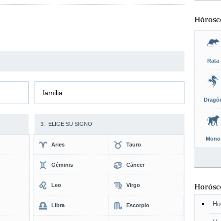
Hórosc
Rata
familia
Dragó
3.- ELIGE SU SIGNO
Mono
Aries
Tauro
Géminis
Cáncer
Leo
Virgo
Horósco
Ho
Libra
Escorpio