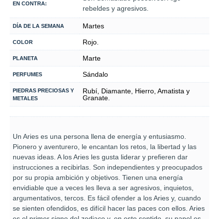
EN CONTRA:
rebeldes y agresivos.
Martes
DÍA DE LA SEMANA
Rojo.
COLOR
Marte
PLANETA
Sándalo
PERFUMES
Rubí, Diamante, Hierro, Amatista y
PIEDRAS PRECIOSAS Y
Granate.
METALES
Un Aries es una persona llena de energía y entusiasmo.
Pionero y aventurero, le encantan los retos, la libertad y las
nuevas ideas. A los Aries les gusta liderar y prefieren dar
instrucciones a recibirlas. Son independientes y preocupados
por su propia ambición y objetivos. Tienen una energía
envidiable que a veces les lleva a ser agresivos, inquietos,
argumentativos, tercos. Es fácil ofender a los Aries y, cuando
se sienten ofendidos, es difícil hacer las paces con ellos. Aries
es el primer signo del zodiaco y, en este sentido, su papel es