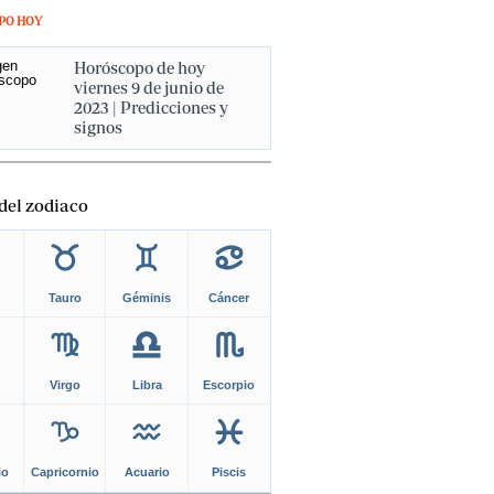
PO HOY
Horóscopo de hoy
viernes 9 de junio de
2023 | Predicciones y
signos
del zodiaco
Tauro
Géminis
Cáncer
Virgo
Libra
Escorpio
io
Capricornio
Acuario
Piscis