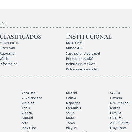
 S.L.
CLASIFICADOS
INSTITUCIONAL
Tusanuncios
Máster ABC
Pisos.com
Museo ABC
Autocasión
Suscripción ABC papel
Welife
Promociones ABC
Infoempleo
Política de
cookies
Política de privacidad
Casa Real
Madrid
Sevilla
C. Valenciana
Galicia
Navarra
Opinion
Deportes
Real Madrid
Tenis
Fórmula 1
Motos
Ciencia
Salud
Familia
Natural
Motor
Cultura
Arte
Toros
ABC Cultural
Play Cine
Play TV
Play Series