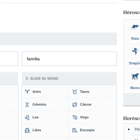
Hórosc
Rata
familia
Dragó
3.- ELIGE SU SIGNO
Mono
Aries
Tauro
Géminis
Cáncer
Leo
Virgo
Horósco
Ho
Libra
Escorpio