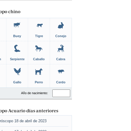
opo chino
Buey
Tigre
Conejo
n
Serpiente
Caballo
Cabra
Gallo
Perro
Cerdo
Año de nacimiento:
po Acuario días anteriores
róscopo 18 de abril de 2023