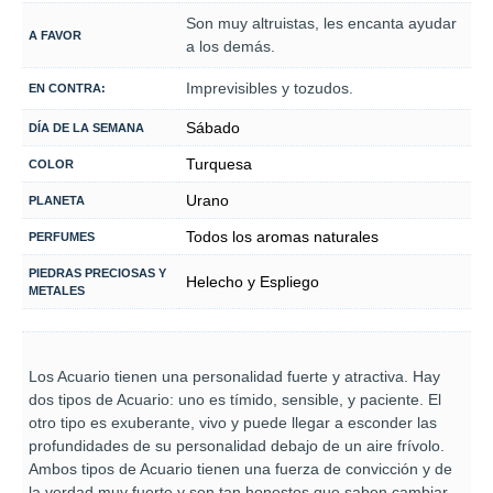
Son muy altruistas, les encanta ayudar
A FAVOR
a los demás.
Imprevisibles y tozudos.
EN CONTRA:
Sábado
DÍA DE LA SEMANA
Turquesa
COLOR
Urano
PLANETA
Todos los aromas naturales
PERFUMES
PIEDRAS PRECIOSAS Y
Helecho y Espliego
METALES
Los Acuario tienen una personalidad fuerte y atractiva. Hay
dos tipos de Acuario: uno es tímido, sensible, y paciente. El
otro tipo es exuberante, vivo y puede llegar a esconder las
profundidades de su personalidad debajo de un aire frívolo.
Ambos tipos de Acuario tienen una fuerza de convicción y de
la verdad muy fuerte y son tan honestos que saben cambiar