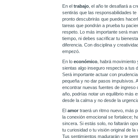
En el
trabajo
, el año te desafiará a 
sentirás que las responsabilidades t
pronto descubrirás que puedes hacerl
tareas que pondrán a prueba tu pacienc
respeto. Lo más importante será mant
tiempo, ni debes sacrificar tu bienesta
diferencia. Con disciplina y creativi
empezó.
En lo
económico
, habrá movimiento 
sientas algo inseguro respecto a tus d
Será importante actuar con prudencia: 
pequeña y no dar pasos impulsivos. A
encontrar nuevas fuentes de ingreso o 
año, podrías notar un equilibrio más e
desde la calma y no desde la urgenc
El
amor
traerá un ritmo nuevo, más p
la conexión emocional se fortalece; 
sincera. Si estás solo, no faltarán 
tu curiosidad o tu visión original de la
Tus sentimientos madurarán y te permi