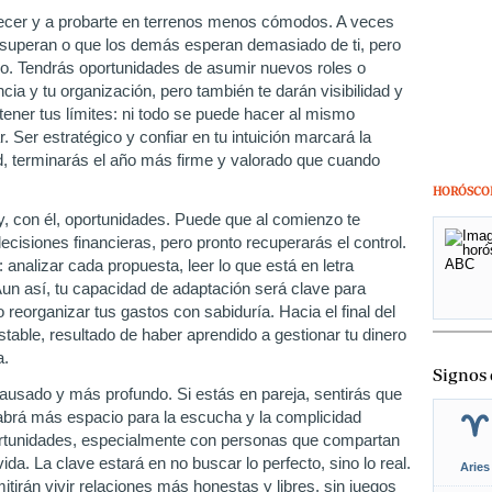
crecer y a probarte en terrenos menos cómodos. A veces
e superan o que los demás esperan demasiado de ti, pero
o. Tendrás oportunidades de asumir nuevos roles o
ia y tu organización, pero también te darán visibilidad y
ener tus límites: ni todo se puede hacer al mismo
r. Ser estratégico y confiar en tu intuición marcará la
dad, terminarás el año más firme y valorado que cuando
HORÓSCO
y, con él, oportunidades. Puede que al comienzo te
ecisiones financieras, pero pronto recuperarás el control.
analizar cada propuesta, leer lo que está en letra
un así, tu capacidad de adaptación será clave para
reorganizar tus gastos con sabiduría. Hacia el final del
stable, resultado de haber aprendido a gestionar tu dinero
ia.
Signos 
ausado y más profundo. Si estás en pareja, sentirás que
habrá más espacio para la escucha y la complicidad
oportunidades, especialmente con personas que compartan
 vida. La clave estará en no buscar lo perfecto, sino lo real.
Aries
tirán vivir relaciones más honestas y libres, sin juegos