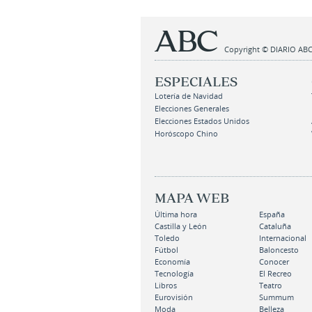
Copyright © DIARIO ABC,
ESPECIALES
Lotería de Navidad
Elecciones Generales
Elecciones Estados Unidos
Horóscopo Chino
MAPA WEB
Última hora
España
Castilla y León
Cataluña
Toledo
Internacional
Fútbol
Baloncesto
Economía
Conocer
Tecnología
El Recreo
Libros
Teatro
Eurovisión
Summum
Moda
Belleza