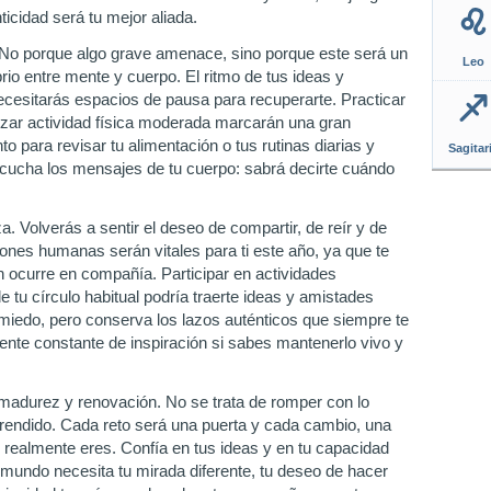
nticidad será tu mejor aliada.
 No porque algo grave amenace, sino porque este será un
Leo
brio entre mente y cuerpo. El ritmo de tus ideas y
ecesitarás espacios de pausa para recuperarte. Practicar
lizar actividad física moderada marcarán una gran
 para revisar tu alimentación o tus rutinas diarias y
Sagitar
scucha los mensajes de tu cuerpo: sabrá decirte cuándo
a. Volverás a sentir el deseo de compartir, de reír y de
ones humanas serán vitales para ti este año, ya que te
n ocurre en compañía. Participar en actividades
 tu círculo habitual podría traerte ideas y amistades
 miedo, pero conserva los lazos auténticos que siempre te
ente constante de inspiración si sabes mantenerlo vivo y
e madurez y renovación. No se trata de romper con lo
aprendido. Cada reto será una puerta y cada cambio, una
 realmente eres. Confía en tus ideas y en tu capacidad
l mundo necesita tu mirada diferente, tu deseo de hacer