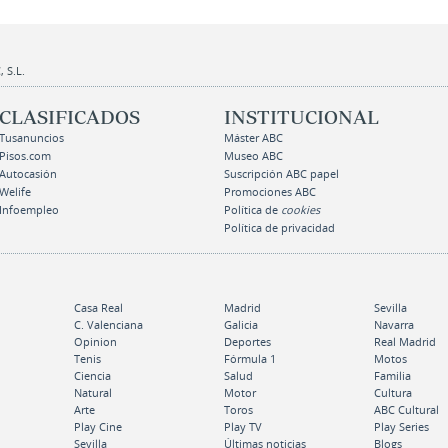
 S.L.
CLASIFICADOS
INSTITUCIONAL
Tusanuncios
Máster ABC
Pisos.com
Museo ABC
Autocasión
Suscripción ABC papel
Welife
Promociones ABC
Infoempleo
Política de
cookies
Política de privacidad
Casa Real
Madrid
Sevilla
C. Valenciana
Galicia
Navarra
Opinion
Deportes
Real Madrid
Tenis
Fórmula 1
Motos
Ciencia
Salud
Familia
Natural
Motor
Cultura
Arte
Toros
ABC Cultural
Play Cine
Play TV
Play Series
Sevilla
Últimas noticias
Blogs