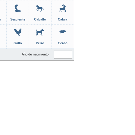
n
Serpiente
Caballo
Cabra
Gallo
Perro
Cerdo
Año de nacimiento: