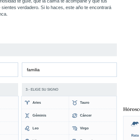
riosidad te guíe, que la calma te acompañe y que tus
 sientes verdadero. Si lo haces, este año te encontrará
unca.
familia
3.- ELIGE SU SIGNO
Aries
Tauro
Hórosc
Géminis
Cáncer
Leo
Virgo
Rata