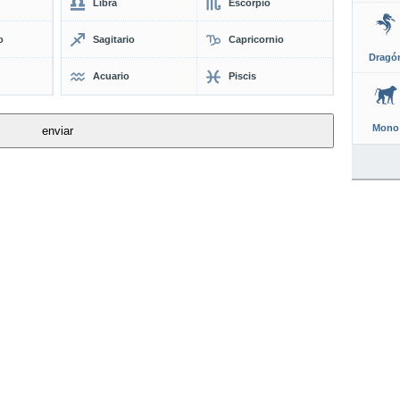
Libra
Escorpio
o
Sagitario
Capricornio
Dragó
Acuario
Piscis
Mono