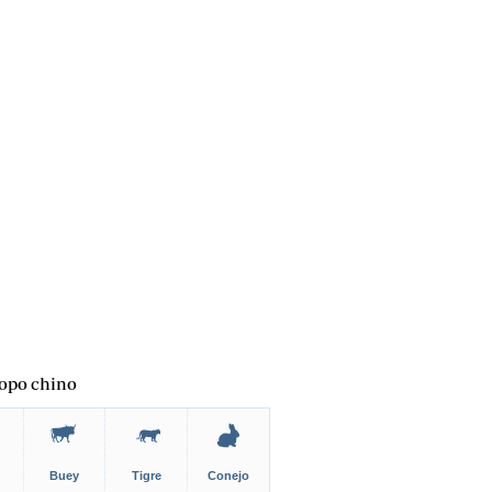
opo chino
Buey
Tigre
Conejo