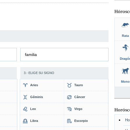
Hórosc
Rata
familia
Dragó
3.- ELIGE SU SIGNO
Mono
Aries
Tauro
Géminis
Cáncer
Leo
Virgo
Horósco
Ho
Libra
Escorpio