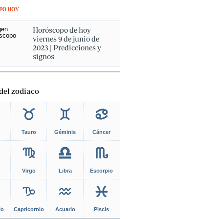
PO HOY
Horóscopo de hoy
viernes 9 de junio de
2023 | Predicciones y
signos
del zodiaco
Tauro
Géminis
Cáncer
Virgo
Libra
Escorpio
io
Capricornio
Acuario
Piscis