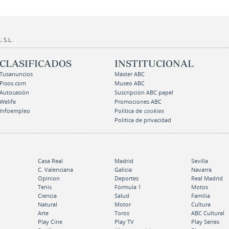
 S.L.
CLASIFICADOS
INSTITUCIONAL
Tusanuncios
Máster ABC
Pisos.com
Museo ABC
Autocasión
Suscripción ABC papel
Welife
Promociones ABC
Infoempleo
Política de
cookies
Política de privacidad
Casa Real
Madrid
Sevilla
C. Valenciana
Galicia
Navarra
Opinion
Deportes
Real Madrid
Tenis
Fórmula 1
Motos
Ciencia
Salud
Familia
Natural
Motor
Cultura
Arte
Toros
ABC Cultural
Play Cine
Play TV
Play Series