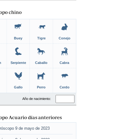
opo chino
Buey
Tigre
Conejo
n
Serpiente
Caballo
Cabra
Gallo
Perro
Cerdo
Año de nacimiento:
po Acuario días anteriores
róscopo 9 de mayo de 2023