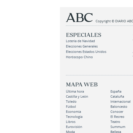
Copyright © DIARIO ABC,
ESPECIALES
Lotería de Navidad
Elecciones Generales
Elecciones Estados Unidos
Horóscopo Chino
MAPA WEB
Última hora
España
Castilla y León
Cataluña
Toledo
Internacional
Fútbol
Baloncesto
Economía
Conocer
Tecnología
El Recreo
Libros
Teatro
Eurovisión
Summum
Moda
Belleza