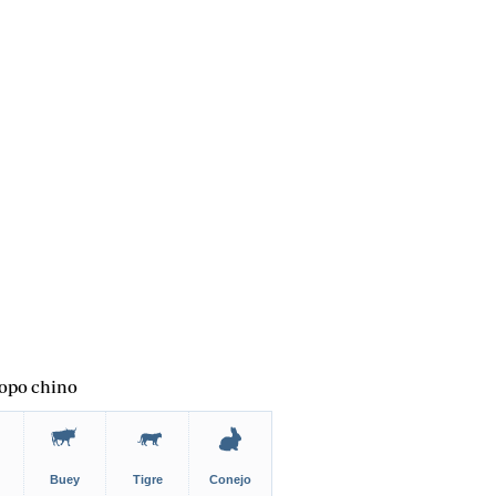
opo chino
Buey
Tigre
Conejo