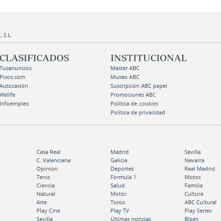
 S.L.
CLASIFICADOS
INSTITUCIONAL
Tusanuncios
Máster ABC
Pisos.com
Museo ABC
Autocasión
Suscripción ABC papel
Welife
Promociones ABC
Infoempleo
Política de
cookies
Política de privacidad
Casa Real
Madrid
Sevilla
C. Valenciana
Galicia
Navarra
Opinion
Deportes
Real Madrid
Tenis
Fórmula 1
Motos
Ciencia
Salud
Familia
Natural
Motor
Cultura
Arte
Toros
ABC Cultural
Play Cine
Play TV
Play Series
Sevilla
Últimas noticias
Blogs