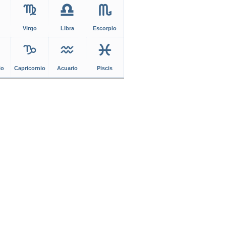
Virgo
Libra
Escorpio
io
Capricornio
Acuario
Piscis