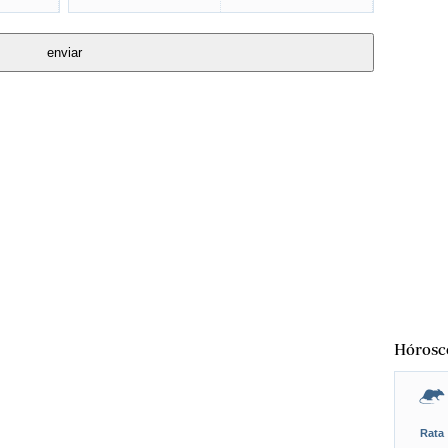
Hórosc
Rata