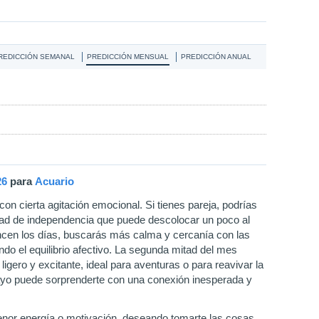
REDICCIÓN SEMANAL
PREDICCIÓN MENSUAL
PREDICCIÓN ANUAL
26
para
Acuario
n cierta agitación emocional. Si tienes pareja, podrías
ad de independencia que puede descolocar un poco al
ncen los días, buscarás más calma y cercanía con las
do el equilibrio afectivo. La segunda mitad del mes
gero y excitante, ideal para aventuras o para reavivar la
 mayo puede sorprenderte con una conexión inesperada y
menor energía o motivación, deseando tomarte las cosas