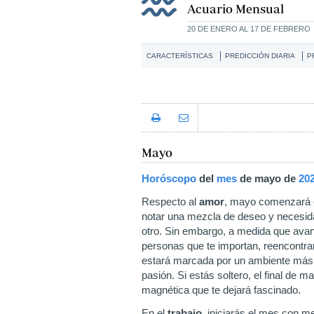
Acuario Mensual
20 DE ENERO AL 17 DE FEBRERO
CARACTERÍSTICAS
PREDICCIÓN DIARIA
P
Mayo
Horóscopo
del
mes
de mayo
de
20
Respecto al
amor
, mayo comenzará co
notar una mezcla de deseo y necesid
otro. Sin embargo, a medida que ava
personas que te importan, reencontran
estará marcada por un ambiente más li
pasión. Si estás soltero, el final de
magnética que te dejará fascinado.
En el
trabajo
, iniciarás el mes con 