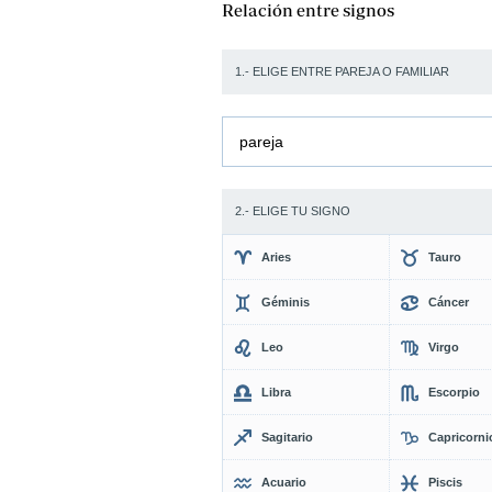
Relación entre signos
1.- ELIGE ENTRE PAREJA O FAMILIAR
pareja
2.- ELIGE TU SIGNO
Aries
Tauro
Géminis
Cáncer
Leo
Virgo
Libra
Escorpio
Sagitario
Capricorni
Acuario
Piscis