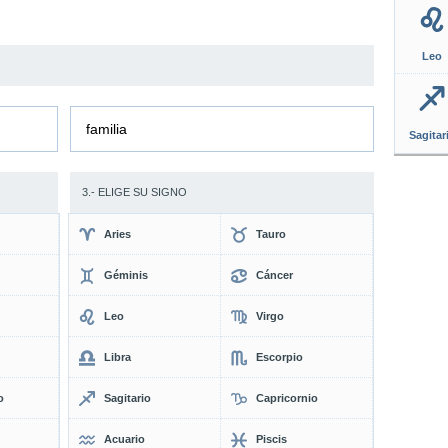
Leo
familia
Sagitar
3.- ELIGE SU SIGNO
Aries
Tauro
Géminis
Cáncer
Leo
Virgo
Libra
Escorpio
o
Sagitario
Capricornio
Acuario
Piscis