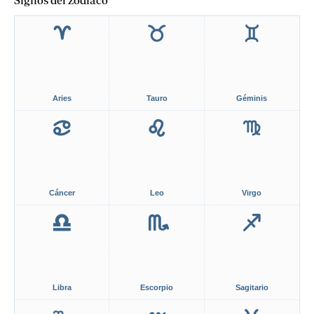
Signos del zodiaco
Aries
Tauro
Géminis
Cáncer
Leo
Virgo
Libra
Escorpio
Sagitario