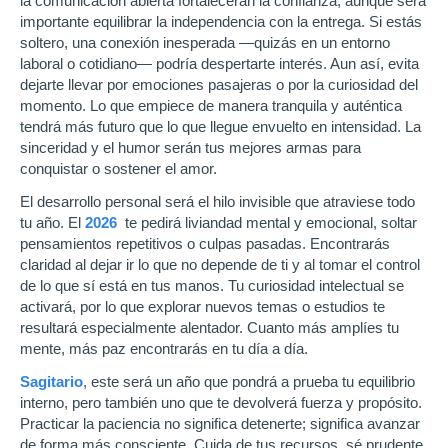
la comunicación abierta fortalecerán la confianza, aunque será
importante equilibrar la independencia con la entrega. Si estás
soltero, una conexión inesperada —quizás en un entorno
laboral o cotidiano— podría despertarte interés. Aun así, evita
dejarte llevar por emociones pasajeras o por la curiosidad del
momento. Lo que empiece de manera tranquila y auténtica
tendrá más futuro que lo que llegue envuelto en intensidad. La
sinceridad y el humor serán tus mejores armas para
conquistar o sostener el amor.
El desarrollo personal será el hilo invisible que atraviese todo
tu año. El
2026
te pedirá liviandad mental y emocional, soltar
pensamientos repetitivos o culpas pasadas. Encontrarás
claridad al dejar ir lo que no depende de ti y al tomar el control
de lo que sí está en tus manos. Tu curiosidad intelectual se
activará, por lo que explorar nuevos temas o estudios te
resultará especialmente alentador. Cuanto más amplíes tu
mente, más paz encontrarás en tu día a día.
Sagitario
, este será un año que pondrá a prueba tu equilibrio
interno, pero también uno que te devolverá fuerza y propósito.
Practicar la paciencia no significa detenerte; significa avanzar
de forma más consciente. Cuida de tus recursos, sé prudente