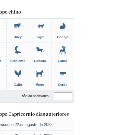
opo chino
Buey
Tigre
Conejo
n
Serpiente
Caballo
Cabra
Gallo
Perro
Cerdo
Año de nacimiento:
po Capricornio días anteriores
róscopo 22 de agosto de 2023