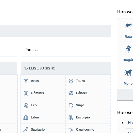
Hórosc
Rata
familia
Dragó
3.- ELIGE SU SIGNO
Aries
Tauro
Mono
Géminis
Cáncer
Leo
Virgo
Horósco
Libra
Escorpio
Ho
o
Sagitario
Capricornio