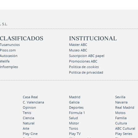
 S.L.
CLASIFICADOS
INSTITUCIONAL
Tusanuncios
Máster ABC
Pisos.com
Museo ABC
Autocasión
Suscripción ABC papel
Welife
Promociones ABC
Infoempleo
Política de
cookies
Política de privacidad
Casa Real
Madrid
Sevilla
C. Valenciana
Galicia
Navarra
Opinion
Deportes
Real Madrid
Tenis
Fórmula 1
Motos
Ciencia
Salud
Familia
Natural
Motor
Cultura
Arte
Toros
ABC Cultural
Play Cine
Play TV
Play Series