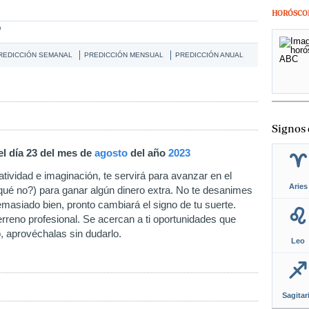
HORÓSCO
O
REDICCIÓN SEMANAL
PREDICCIÓN MENSUAL
PREDICCIÓN ANUAL
Signos 
el día 23 del mes de
agosto
del año
2023
ividad e imaginación, te servirá para avanzar en el
Aries
 qué no?) para ganar algún dinero extra. No te desanimes
masiado bien, pronto cambiará el signo de tu suerte.
erreno profesional. Se acercan a ti oportunidades que
, aprovéchalas sin dudarlo.
Leo
Sagitar