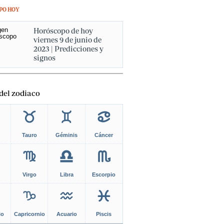
PO HOY
Horóscopo de hoy
viernes 9 de junio de
2023 | Predicciones y
signos
del zodiaco
Tauro
Géminis
Cáncer
Virgo
Libra
Escorpio
io
Capricornio
Acuario
Piscis