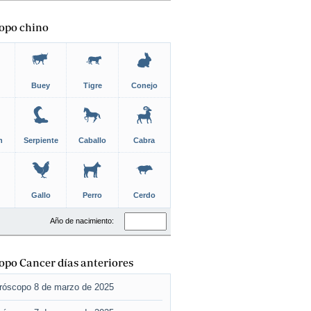
opo chino
Buey
Tigre
Conejo
n
Serpiente
Caballo
Cabra
Gallo
Perro
Cerdo
Año de nacimiento:
po Cancer días anteriores
róscopo 8 de marzo de 2025