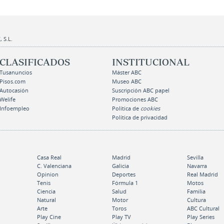
 S.L.
CLASIFICADOS
INSTITUCIONAL
Tusanuncios
Máster ABC
Pisos.com
Museo ABC
Autocasión
Suscripción ABC papel
Welife
Promociones ABC
Infoempleo
Política de
cookies
Política de privacidad
Casa Real
Madrid
Sevilla
C. Valenciana
Galicia
Navarra
Opinion
Deportes
Real Madrid
Tenis
Fórmula 1
Motos
Ciencia
Salud
Familia
Natural
Motor
Cultura
Arte
Toros
ABC Cultural
Play Cine
Play TV
Play Series