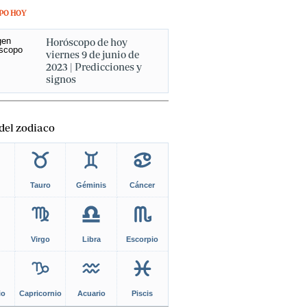
PO HOY
Horóscopo de hoy
viernes 9 de junio de
2023 | Predicciones y
signos
del zodiaco
Tauro
Géminis
Cáncer
Virgo
Libra
Escorpio
io
Capricornio
Acuario
Piscis