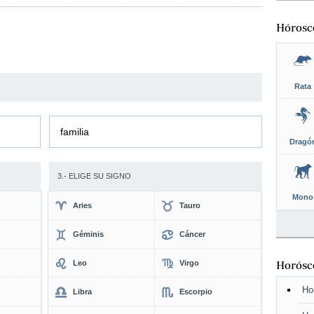
Hórosc
Rata
familia
Dragó
3.- ELIGE SU SIGNO
Mono
Aries
Tauro
Géminis
Cáncer
Leo
Virgo
Horósco
Ho
Libra
Escorpio