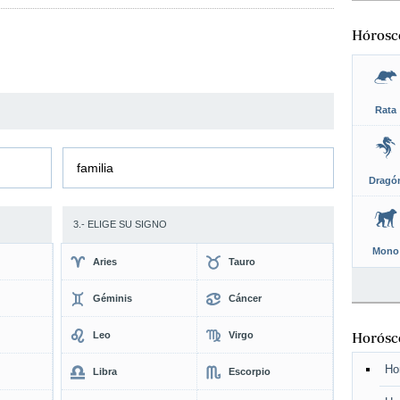
Hórosc
Rata
familia
Dragó
3.- ELIGE SU SIGNO
Mono
Aries
Tauro
Géminis
Cáncer
Leo
Virgo
Horósco
Ho
Libra
Escorpio