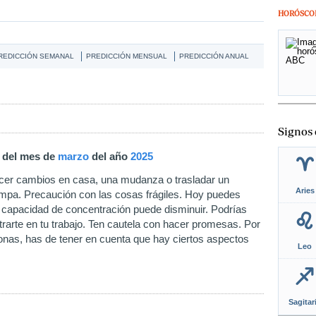
HORÓSCO
REDICCIÓN SEMANAL
PREDICCIÓN MENSUAL
PREDICCIÓN ANUAL
Signos 
5 del mes de
marzo
del año
2025
acer cambios en casa, una mudanza o trasladar un
Aries
ompa. Precaución con las cosas frágiles. Hoy puedes
u capacidad de concentración puede disminuir. Podrías
trarte en tu trabajo. Ten cautela con hacer promesas. Por
nas, has de tener en cuenta que hay ciertos aspectos
Leo
Sagitar