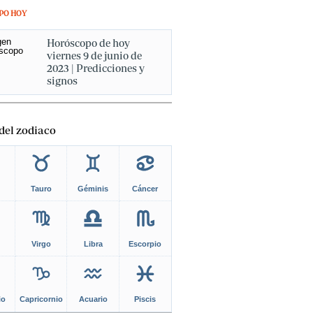
PO HOY
Horóscopo de hoy
viernes 9 de junio de
2023 | Predicciones y
signos
del zodiaco
Tauro
Géminis
Cáncer
Virgo
Libra
Escorpio
io
Capricornio
Acuario
Piscis