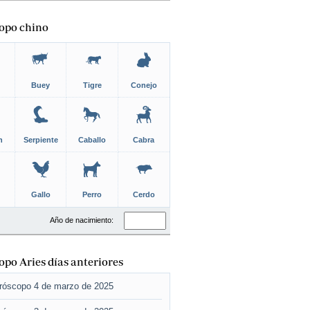
opo chino
Buey
Tigre
Conejo
n
Serpiente
Caballo
Cabra
Gallo
Perro
Cerdo
Año de nacimiento:
po Aries días anteriores
róscopo 4 de marzo de 2025