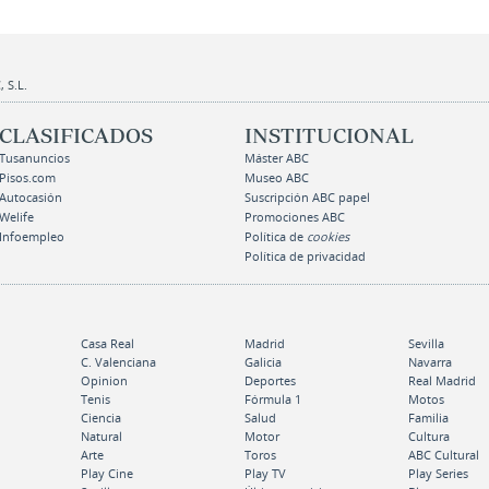
 S.L.
CLASIFICADOS
INSTITUCIONAL
Tusanuncios
Máster ABC
Pisos.com
Museo ABC
Autocasión
Suscripción ABC papel
Welife
Promociones ABC
Infoempleo
Política de
cookies
Política de privacidad
Casa Real
Madrid
Sevilla
C. Valenciana
Galicia
Navarra
Opinion
Deportes
Real Madrid
Tenis
Fórmula 1
Motos
Ciencia
Salud
Familia
Natural
Motor
Cultura
Arte
Toros
ABC Cultural
Play Cine
Play TV
Play Series