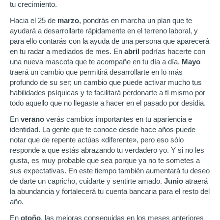
tu crecimiento.
Hacia el 25 de
marzo
, pondrás en marcha un plan que te
ayudará a desarrollarte rápidamente en el terreno laboral, y
para ello contarás con la ayuda de una persona que aparecerá
en tu radar a mediados de mes. En
abril
podrías hacerte con
una nueva mascota que te acompañe en tu día a día.
Mayo
traerá un cambio que permitirá desarrollarte en lo más
profundo de su ser; un cambio que puede activar mucho tus
habilidades psíquicas y te facilitará perdonarte a tí mismo por
todo aquello que no llegaste a hacer en el pasado por desidia.
En
verano
verás cambios importantes en tu apariencia e
identidad. La gente que te conoce desde hace años puede
notar que de repente actúas «diferente», pero eso sólo
responde a que estás abrazando tu verdadero yo. Y si no les
gusta, es muy probable que sea porque ya no te sometes a
sus expectativas. En este tiempo también aumentará tu deseo
de darte un capricho, cuidarte y sentirte amado.
Junio
atraerá
la abundancia y fortalecerá tu cuenta bancaria para el resto del
año.
En
otoño
, las mejoras conseguidas en los meses anteriores