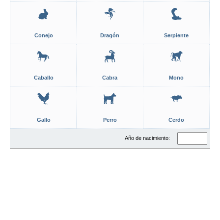
Conejo
Dragón
Serpiente
Caballo
Cabra
Mono
Gallo
Perro
Cerdo
Año de nacimiento: