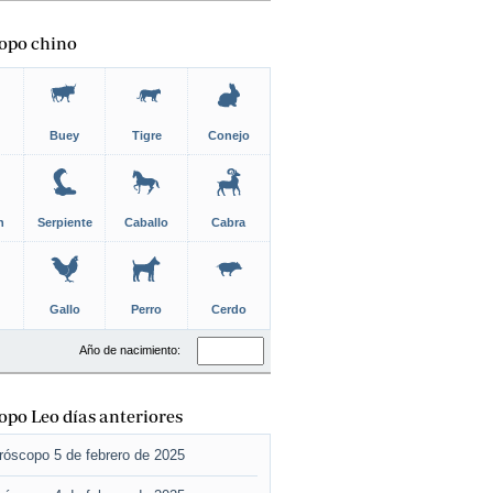
opo chino
Buey
Tigre
Conejo
n
Serpiente
Caballo
Cabra
Gallo
Perro
Cerdo
Año de nacimiento:
po Leo días anteriores
róscopo 5 de febrero de 2025