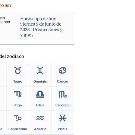
PO HOY
Horóscopo de hoy
viernes 9 de junio de
2023 | Predicciones y
signos
del zodiaco
Tauro
Géminis
Cáncer
Virgo
Libra
Escorpio
io
Capricornio
Acuario
Piscis