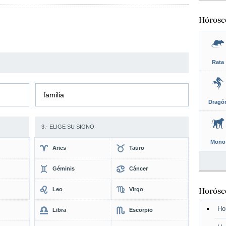
Hórosc
Rata
familia
Dragó
3.- ELIGE SU SIGNO
Mono
Aries
Tauro
Géminis
Cáncer
Leo
Virgo
Horósco
Ho
Libra
Escorpio