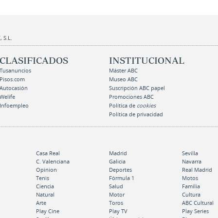
 S.L.
CLASIFICADOS
INSTITUCIONAL
Tusanuncios
Máster ABC
Pisos.com
Museo ABC
Autocasión
Suscripción ABC papel
Welife
Promociones ABC
Infoempleo
Política de
cookies
Política de privacidad
Casa Real
Madrid
Sevilla
C. Valenciana
Galicia
Navarra
Opinion
Deportes
Real Madrid
Tenis
Fórmula 1
Motos
Ciencia
Salud
Familia
Natural
Motor
Cultura
Arte
Toros
ABC Cultural
Play Cine
Play TV
Play Series