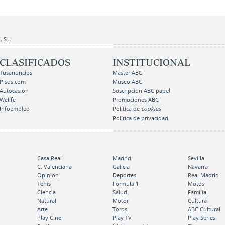
 S.L.
CLASIFICADOS
INSTITUCIONAL
Tusanuncios
Máster ABC
Pisos.com
Museo ABC
Autocasión
Suscripción ABC papel
Welife
Promociones ABC
Infoempleo
Política de
cookies
Política de privacidad
Casa Real
Madrid
Sevilla
C. Valenciana
Galicia
Navarra
Opinion
Deportes
Real Madrid
Tenis
Fórmula 1
Motos
Ciencia
Salud
Familia
Natural
Motor
Cultura
Arte
Toros
ABC Cultural
Play Cine
Play TV
Play Series