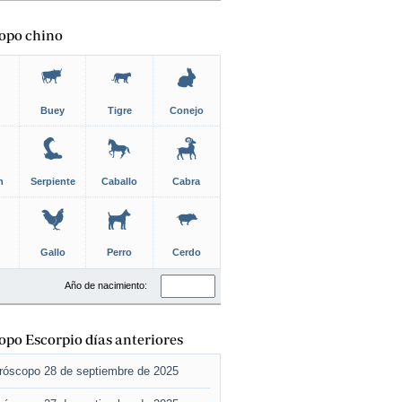
opo chino
Buey
Tigre
Conejo
n
Serpiente
Caballo
Cabra
Gallo
Perro
Cerdo
Año de nacimiento:
po Escorpio días anteriores
róscopo 28 de septiembre de 2025