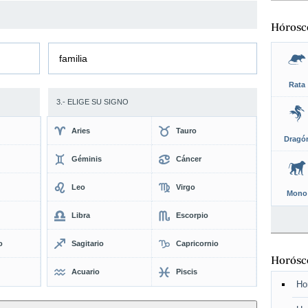
Hórosc
familia
Rata
3.- ELIGE SU SIGNO
Aries
Tauro
Dragó
Géminis
Cáncer
Leo
Virgo
Mono
Libra
Escorpio
o
Sagitario
Capricornio
Horósco
Acuario
Piscis
Ho