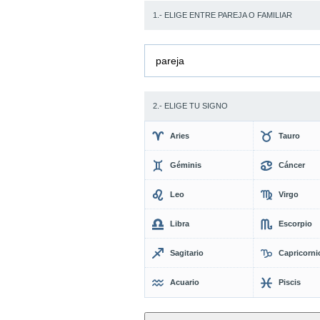
1.- ELIGE ENTRE PAREJA O FAMILIAR
pareja
2.- ELIGE TU SIGNO
Aries
Tauro
Géminis
Cáncer
Leo
Virgo
Libra
Escorpio
Sagitario
Capricorni
Acuario
Piscis