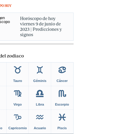
PO HOY
Horóscopo de hoy
viernes 9 de junio de
2023 | Predicciones y
signos
del zodiaco
Tauro
Géminis
Cáncer
Virgo
Libra
Escorpio
io
Capricornio
Acuario
Piscis