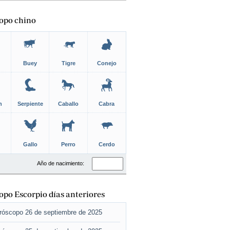
opo chino
Buey
Tigre
Conejo
n
Serpiente
Caballo
Cabra
Gallo
Perro
Cerdo
Año de nacimiento:
po Escorpio días anteriores
róscopo 26 de septiembre de 2025