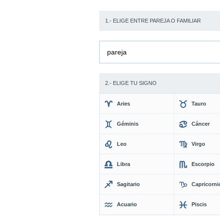
1.- ELIGE ENTRE PAREJA O FAMILIAR
pareja
2.- ELIGE TU SIGNO
Aries
Tauro
Géminis
Cáncer
Leo
Virgo
Libra
Escorpio
Sagitario
Capricorni
Acuario
Piscis