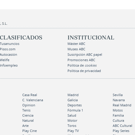
 S.L.
CLASIFICADOS
INSTITUCIONAL
Tusanuncios
Máster ABC
Pisos.com
Museo ABC
Autocasión
Suscripción ABC papel
Welife
Promociones ABC
Infoempleo
Política de
cookies
Política de privacidad
Casa Real
Madrid
Sevilla
C. Valenciana
Galicia
Navarra
Opinion
Deportes
Real Madrid
Tenis
Fórmula 1
Motos
Ciencia
Salud
Familia
Natural
Motor
Cultura
Arte
Toros
ABC Cultural
Play Cine
Play TV
Play Series