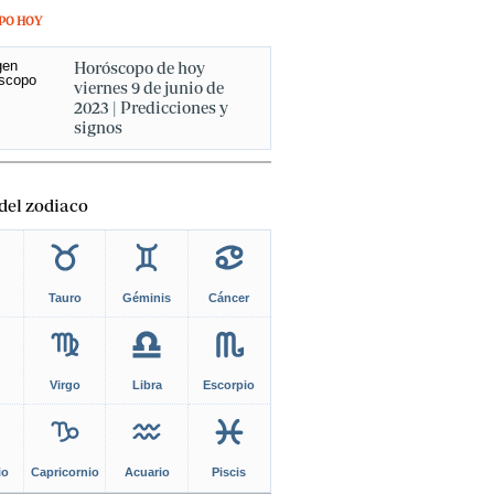
PO HOY
Horóscopo de hoy
viernes 9 de junio de
2023 | Predicciones y
signos
del zodiaco
Tauro
Géminis
Cáncer
Virgo
Libra
Escorpio
io
Capricornio
Acuario
Piscis