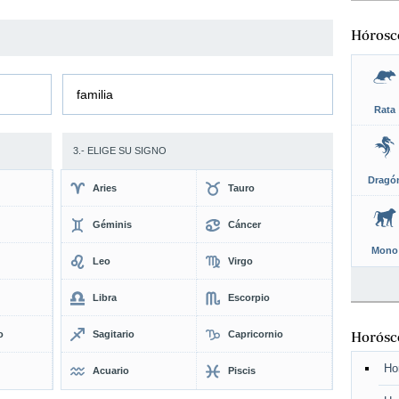
Hórosc
familia
Rata
3.- ELIGE SU SIGNO
Dragó
Aries
Tauro
Géminis
Cáncer
Mono
Leo
Virgo
Libra
Escorpio
o
Sagitario
Capricornio
Horósco
Ho
Acuario
Piscis