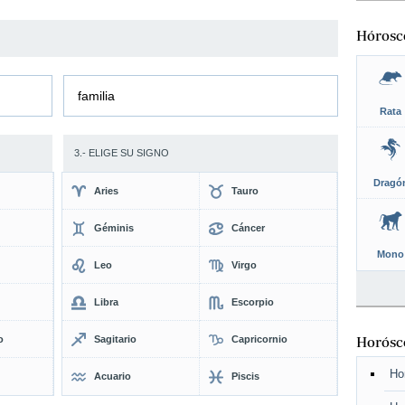
Hórosc
familia
Rata
3.- ELIGE SU SIGNO
Dragó
Aries
Tauro
Géminis
Cáncer
Mono
Leo
Virgo
Libra
Escorpio
o
Sagitario
Capricornio
Horósco
Ho
Acuario
Piscis