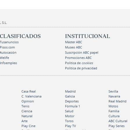
 S.L.
CLASIFICADOS
INSTITUCIONAL
Tusanuncios
Máster ABC
Pisos.com
Museo ABC
Autocasión
Suscripción ABC papel
Welife
Promociones ABC
Infoempleo
Política de
cookies
Política de privacidad
Casa Real
Madrid
Sevilla
C. Valenciana
Galicia
Navarra
Opinion
Deportes
Real Madrid
Tenis
Fórmula 1
Motos
Ciencia
Salud
Familia
Natural
Motor
Cultura
Arte
Toros
ABC Cultural
Play Cine
Play TV
Play Series