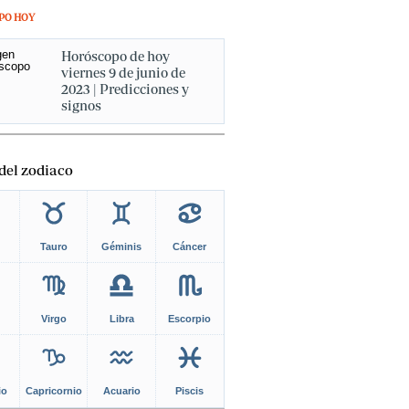
PO HOY
Horóscopo de hoy
viernes 9 de junio de
2023 | Predicciones y
signos
del zodiaco
Tauro
Géminis
Cáncer
Virgo
Libra
Escorpio
io
Capricornio
Acuario
Piscis