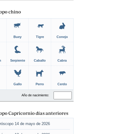
opo chino
Buey
Tigre
Conejo
n
Serpiente
Caballo
Cabra
Gallo
Perro
Cerdo
Año de nacimiento:
po Capricornio días anteriores
róscopo 14 de mayo de 2026