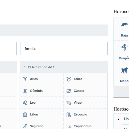
Hórosc
Rata
familia
Dragó
3.- ELIGE SU SIGNO
Aries
Tauro
Mono
Géminis
Cáncer
Leo
Virgo
Horósco
Libra
Escorpio
Ho
o
Sagitario
Capricornio