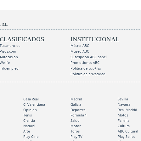
 S.L.
CLASIFICADOS
INSTITUCIONAL
Tusanuncios
Máster ABC
Pisos.com
Museo ABC
Autocasión
Suscripción ABC papel
Welife
Promociones ABC
Infoempleo
Política de
cookies
Política de privacidad
Casa Real
Madrid
Sevilla
C. Valenciana
Galicia
Navarra
Opinion
Deportes
Real Madrid
Tenis
Fórmula 1
Motos
Ciencia
Salud
Familia
Natural
Motor
Cultura
Arte
Toros
ABC Cultural
Play Cine
Play TV
Play Series