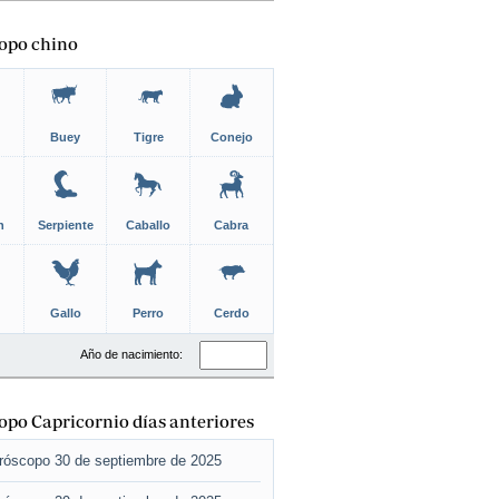
opo chino
Buey
Tigre
Conejo
n
Serpiente
Caballo
Cabra
Gallo
Perro
Cerdo
Año de nacimiento:
po Capricornio días anteriores
róscopo 30 de septiembre de 2025