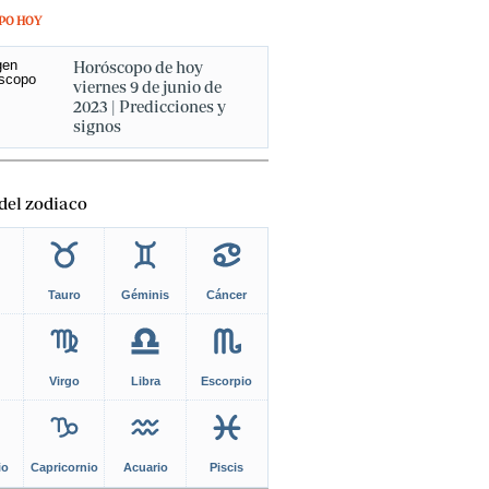
PO HOY
Horóscopo de hoy
viernes 9 de junio de
2023 | Predicciones y
signos
del zodiaco
Tauro
Géminis
Cáncer
Virgo
Libra
Escorpio
io
Capricornio
Acuario
Piscis