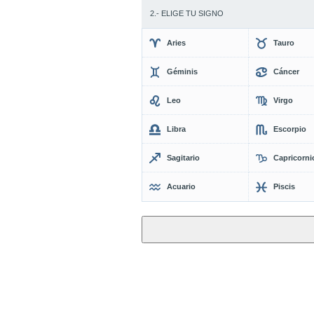
2.- ELIGE TU SIGNO
Aries
Tauro
Géminis
Cáncer
Leo
Virgo
Libra
Escorpio
Sagitario
Capricorni
Acuario
Piscis