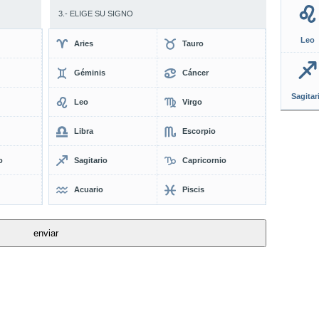
3.- ELIGE SU SIGNO
Leo
Aries
Tauro
Géminis
Cáncer
Sagitar
Leo
Virgo
Libra
Escorpio
o
Sagitario
Capricornio
Acuario
Piscis