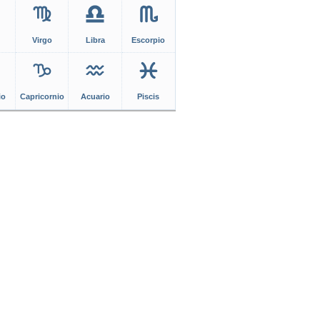
Virgo
Libra
Escorpio
io
Capricornio
Acuario
Piscis