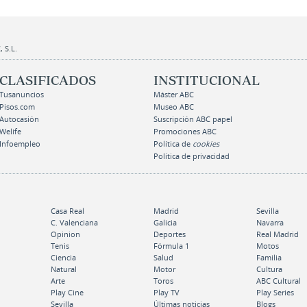
 S.L.
CLASIFICADOS
INSTITUCIONAL
Tusanuncios
Máster ABC
Pisos.com
Museo ABC
Autocasión
Suscripción ABC papel
Welife
Promociones ABC
Infoempleo
Política de
cookies
Política de privacidad
Casa Real
Madrid
Sevilla
C. Valenciana
Galicia
Navarra
Opinion
Deportes
Real Madrid
Tenis
Fórmula 1
Motos
Ciencia
Salud
Familia
Natural
Motor
Cultura
Arte
Toros
ABC Cultural
Play Cine
Play TV
Play Series
Sevilla
Últimas noticias
Blogs