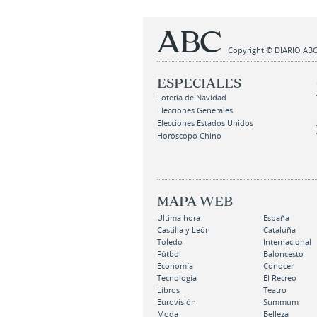
Copyright © DIARIO ABC,
ESPECIALES
Lotería de Navidad
Elecciones Generales
Elecciones Estados Unidos
Horóscopo Chino
MAPA WEB
Última hora
España
Castilla y León
Cataluña
Toledo
Internacional
Fútbol
Baloncesto
Economía
Conocer
Tecnología
El Recreo
Libros
Teatro
Eurovisión
Summum
Moda
Belleza