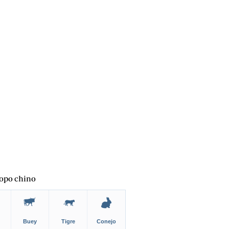
opo chino
Buey
Tigre
Conejo