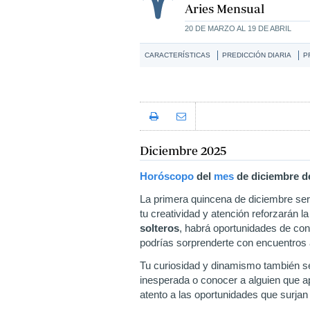
Aries Mensual
20 DE MARZO AL 19 DE ABRIL
CARACTERÍSTICAS
PREDICCIÓN DIARIA
P
Diciembre 2025
Horóscopo
del
mes
de diciembre
d
La primera quincena de diciembre ser
tu creatividad y atención reforzarán l
solteros
, habrá oportunidades de con
podrías sorprenderte con encuentros 
Tu curiosidad y dinamismo también se r
inesperada o conocer a alguien que apo
atento a las oportunidades que surjan