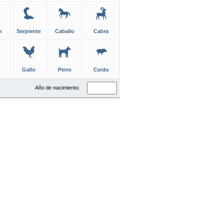
n
Serpiente
Caballo
Cabra
Gallo
Perro
Cerdo
Año de nacimiento: