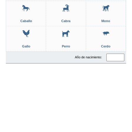
Caballo
Cabra
Mono
Gallo
Perro
Cerdo
Año de nacimiento: