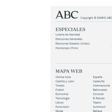
Copyright © DIARIO ABC,
ESPECIALES
Lotería de Navidad
Elecciones Generales
Elecciones Estados Unidos
Horóscopo Chino
MAPA WEB
Última hora
España
Castilla y León
Cataluña
Toledo
Internacional
Fútbol
Baloncesto
Economía
Conocer
Tecnología
El Recreo
Libros
Teatro
Eurovisión
Summum
Moda
Belleza