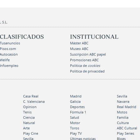
 S.L.
CLASIFICADOS
INSTITUCIONAL
Tusanuncios
Máster ABC
Pisos.com
Museo ABC
Autocasión
Suscripción ABC papel
Welife
Promociones ABC
Infoempleo
Política de
cookies
Política de privacidad
Casa Real
Madrid
Sevilla
C. Valenciana
Galicia
Navarra
Opinion
Deportes
Real Madrid
Tenis
Fórmula 1
Motos
Ciencia
Salud
Familia
Natural
Motor
Cultura
Arte
Toros
ABC Cultural
Play Cine
Play TV
Play Series
Sevilla
Últimas noticias
Blogs