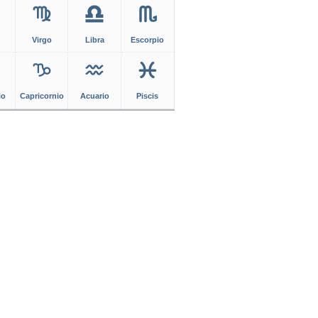
Virgo
Libra
Escorpio
io
Capricornio
Acuario
Piscis