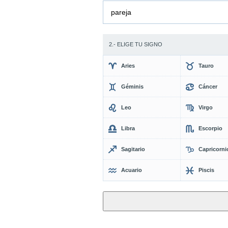
pareja
2.- ELIGE TU SIGNO
Aries
Tauro
Géminis
Cáncer
Leo
Virgo
Libra
Escorpio
Sagitario
Capricorni
Acuario
Piscis