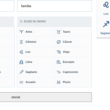
familia
Leo
3.- ELIGE SU SIGNO
Aries
Tauro
Sagitar
Géminis
Cáncer
Leo
Virgo
Libra
Escorpio
o
Sagitario
Capricornio
Acuario
Piscis