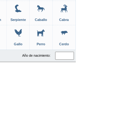
n
Serpiente
Caballo
Cabra
Gallo
Perro
Cerdo
Año de nacimiento: