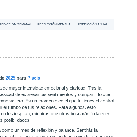
REDICCIÓN SEMANAL
PREDICCIÓN MENSUAL
PREDICCIÓN ANUAL
de
2025
para
Piscis
a de mayor intensidad emocional y claridad. Tras la
cesidad de expresar tus sentimientos y compartir lo que
omo soltero. Es un momento en el que tú tienes el control
ir el rumbo de tus relaciones. Para algunos, esto
a no les inspiran, mientras que otros buscarán fortalecer
s posibilidades.
 como un mes de reflexión y balance. Sentirás la
fesional y, si buscas empleo, podrías considerar opciones