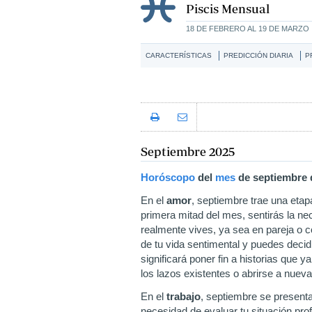
Piscis Mensual
18 DE FEBRERO AL 19 DE MARZO
CARACTERÍSTICAS
PREDICCIÓN DIARIA
P
Septiembre 2025
Horóscopo
del
mes
de septiembre
En el
amor
, septiembre trae una etap
primera mitad del mes, sentirás la ne
realmente vives, ya sea en pareja o c
de tu vida sentimental y puedes decid
significará poner fin a historias que y
los lazos existentes o abrirse a nueva
En el
trabajo
, septiembre se presenta
necesidad de evaluar tu situación pro