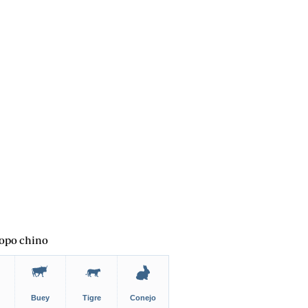
opo chino
Buey
Tigre
Conejo